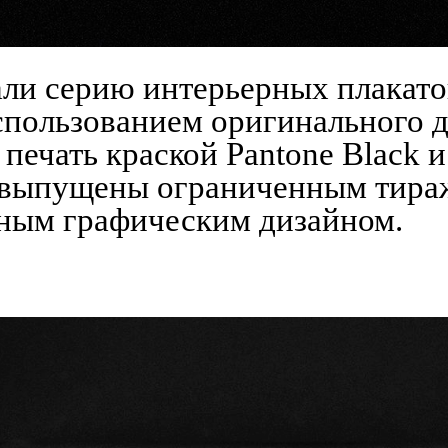
тали серию интерьерных плакат
 использованием оригинального
 печать краской Pantone Black 
ы выпущены ограниченным тира
нным графическим дизайном.